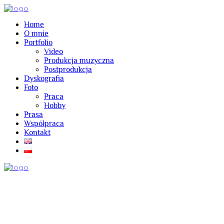
Home
O mnie
Portfolio
Video
Produkcja muzyczna
Postprodukcja
Dyskografia
Foto
Praca
Hobby
Prasa
Współpraca
Kontakt