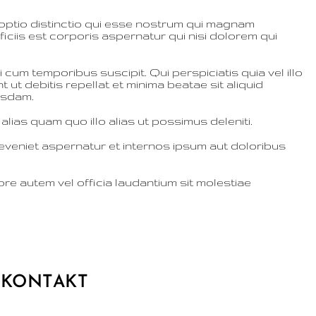
optio distinctio qui esse nostrum qui magnam
iciis est corporis aspernatur qui nisi dolorem qui
um temporibus suscipit. Qui perspiciatis quia vel illo
ut debitis repellat et minima beatae sit aliquid
usdam.
alias quam quo illo alias ut possimus deleniti.
veniet aspernatur et internos ipsum aut doloribus
re autem vel officia laudantium sit molestiae
KONTAKT