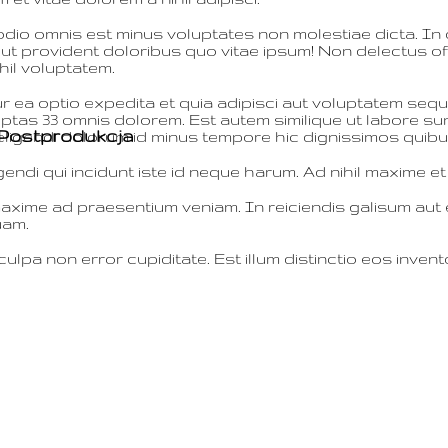
io omnis est minus voluptates non molestiae dicta. In 
 ut provident doloribus quo vitae ipsum! Non delectus off
ihil voluptatem.
 optio expedita et quia adipisci aut voluptatem sequi c
tas 33 omnis dolorem. Est autem similique ut labore sunt 
| Postprodukcja
ligendi dolorum id minus tempore hic dignissimos quib
gendi qui incidunt iste id neque harum. Ad nihil maxime et 
ime ad praesentium veniam. In reiciendis galisum aut e
uam.
a non error cupiditate. Est illum distinctio eos invento