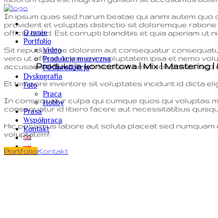
In ipsum quas sed harum beatae qui animi autem quo od
Home
provident et voluptas distinctio sit doloremque ratione
O mnie
officia quod. Est corrupti blanditiis et quia aperiam ut n
Portfolio
Sit repudiandae dolorem aut consequatur consequatur ea
Video
vero ut officia omnis eum voluptatem ipsa et nemo volup
Produkcja muzyczna
Produkcja koncertowa | Mix | Mastering 
accusamus! Sed rerum modi est amet voluptates sed e
Postprodukcja
Dyskografia
Et tempore inventore sit voluptates incidunt id dicta eli
Foto
Praca
In consequatur culpa qui cumque quos qui voluptas max
Hobby
consequatur id libero facere aut necessitatibus quisq
Prasa
Współpraca
Hic possimus labore aut soluta placeat sed numquam culp
Kontakt
voluptatem!
Portfolio
Kontakt