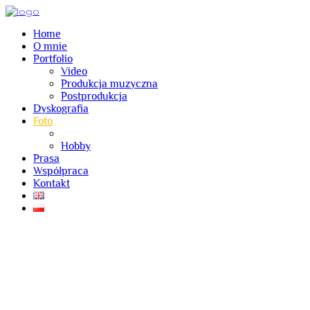
Home
O mnie
Portfolio
Video
Produkcja muzyczna
Postprodukcja
Dyskografia
Foto
Praca
Hobby
Prasa
Współpraca
Kontakt